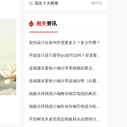
花生十大榜单
48772
10
相关
资讯
室内设计在泉州学需要多久？多少学费？
平面设计是只要学ps就可以吗？还需要学什么？和高新教育小编来了解
连城康浓畜牧小编分享养殖猪的要点。
连城康浓畜牧小编分享连城白鸭（白鹜鸭）简介
福建乐祥线缆小编教你铜芯电缆的购买技巧？
福建乐祥线缆小编告诉你铜芯电缆与铝芯电缆各有什么优点
平安树实木多层高定制板材全品类研讨会暨2021***经销商大会即将盛大召开