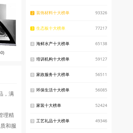
装饰材料十大榜单
93326
2
生态板十大榜单
77217
3
海鲜水产十大榜单
65138
4
0)
培训机构十大榜单
59127
5
家政服务十大榜单
56511
6
环保生活十大榜单
56085
7
品，满
家装十大榜单
52424
8
管理精
工艺礼品十大榜单
49346
9
品质和服