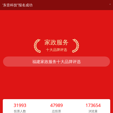
“东音科技”报名成功
“鸿
家政服务


十大品牌评选
福建家政服务十大品牌评选
31993
47989
173654
投票人数
总投票
浏览量