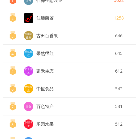
佳梅生态农业
5622
1
佳梅
佳臻商贸
1258
2
古田百
古田百香果
646
3
香果
果然很
果然很红
645
4
红
家禾生
家禾生态
612
5
态
中恒食
中恒食品
542
6
品
百色特产
531
7
百色
乐园水
乐园水果
512
8
果