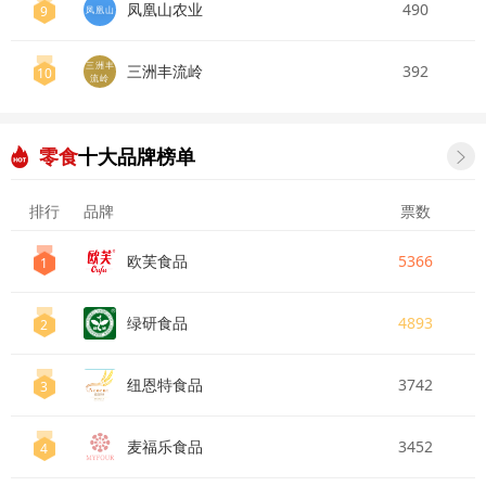
凤凰山农业
490
9
凤凰山
三洲丰
三洲丰流岭
392
10
流岭
零食
十大品牌榜单

排行
品牌
票数
欧芙食品
5366
1
绿研食品
4893
2
纽恩特食品
3742
3
麦福乐食品
3452
4