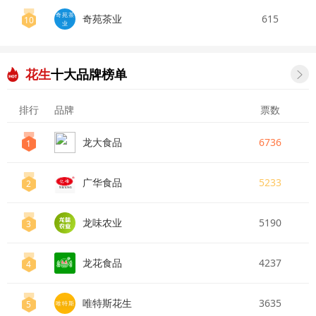
奇苑茶
奇苑茶业
615
10
业
花生
十大品牌榜单

排行
品牌
票数
龙大食品
6736
1
广华食品
5233
2
龙味农业
5190
3
龙花食品
4237
4
唯特斯花生
3635
5
唯特斯