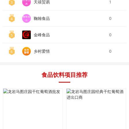
天禧贸
天禧贸易
1
3
易
鞠翰食
鞠翰食品
0
4
品
金峰食品
0
5
乡村爱情
0
6
食品饮料项目推荐