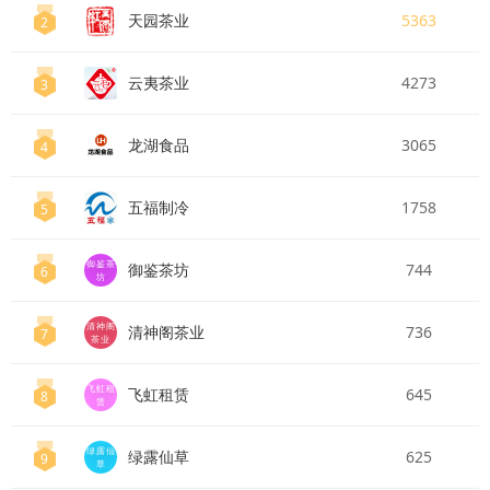
天园茶业
5363
2
云夷茶业
4273
3
龙湖食品
3065
4
五福制冷
1758
5
御鉴茶
御鉴茶坊
744
6
坊
清神阁
清神阁茶业
736
7
茶业
飞虹租
飞虹租赁
645
8
赁
绿露仙
绿露仙草
625
9
草