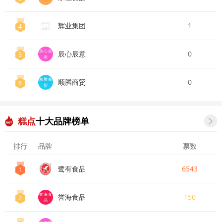
辉业集团
1
4
辰心辰
辰心辰意
0
5
意
顺腾商
顺腾商贸
0
6
贸
糕点
十大品牌榜单

排行
品牌
票数
鹭有食品
6543
1
誉海食
誉海食品
150
2
品