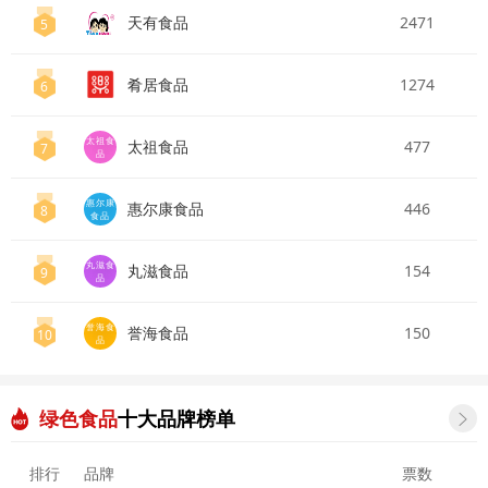
天有食品
2471
5
肴居食品
1274
6
太祖食
太祖食品
477
7
品
惠尔康
惠尔康食品
446
8
食品
丸滋食
丸滋食品
154
9
品
誉海食
誉海食品
150
10
品
绿色食品
十大品牌榜单

排行
品牌
票数