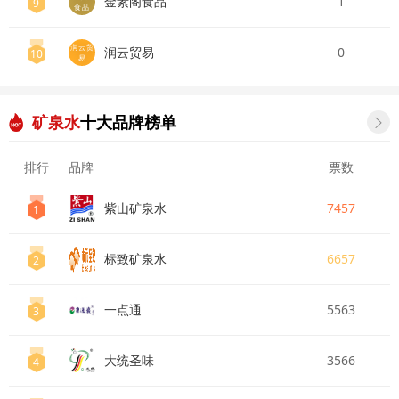
金素阁食品
1
9
食品
润云贸
润云贸易
0
10
易
矿泉水
十大品牌榜单

排行
品牌
票数
紫山矿泉水
7457
1
标致矿泉水
6657
2
一点通
5563
3
大统圣味
3566
4