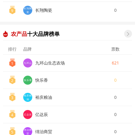
长翔陶
长翔陶瓷
0
9
瓷
农产品
十大品牌榜单

排行
品牌
票数
九环山生态农场
621
1
九环山
快乐香
0
2
快乐香
裕庆粮
裕庆粮油
0
3
油
亿达辰
0
4
亿达辰
绵治商
绵治商贸
0
5
贸