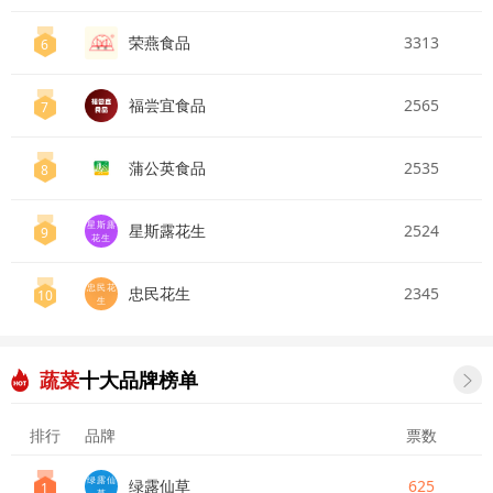
荣燕食品
3313
6
福尝宜食品
2565
7
蒲公英食品
2535
8
星斯露
星斯露花生
2524
9
花生
忠民花
忠民花生
2345
10
生
蔬菜
十大品牌榜单

排行
品牌
票数
绿露仙
绿露仙草
625
1
草