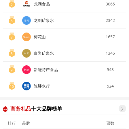
龙湖食品
3065
5
龙剑矿泉水
2342
6
龙剑
梅花山
1657
7
梅花山
白岩矿泉水
1345
8
白岩
新能特产食品
543
9
新能
陈胖水行
524
10
商务礼品
十大品牌榜单

排行
品牌
票数