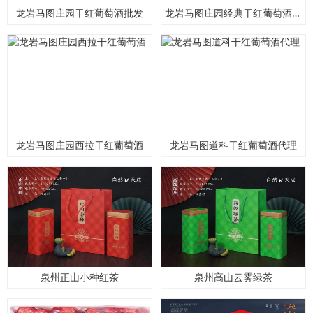
龙岩马图庄园干红葡萄酒批发
龙岩马图庄园经典干红葡萄酒进出口商
龙岩马图庄园西拉干红葡萄酒
龙岩马图道科干红葡萄酒代理
泉州正山小种红茶
泉州高山云雾绿茶