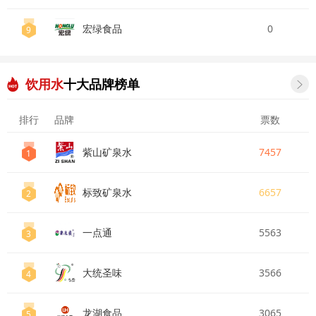
宏绿食品
0
9
饮用水
十大品牌榜单

排行
品牌
票数
紫山矿泉水
7457
1
标致矿泉水
6657
2
一点通
5563
3
大统圣味
3566
4
龙湖食品
3065
5