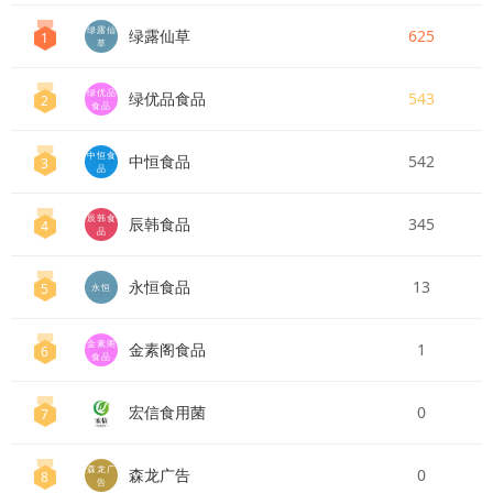
绿露仙
绿露仙草
625
1
草
绿优品
绿优品食品
543
2
食品
中恒食
中恒食品
542
3
品
辰韩食
辰韩食品
345
4
品
永恒食品
13
5
永恒
金素阁
金素阁食品
1
6
食品
宏信食用菌
0
7
森龙广
森龙广告
0
8
告