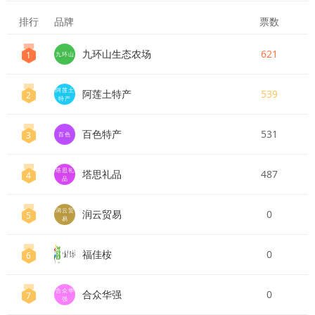
排行
品牌
票数
九环山生态农场
621
1
九环山
阿莲土
阿莲土特产
539
2
特产
百色特产
531
3
百色
塔思礼
塔思礼品
487
4
品
润云贸
润云贸易
0
5
易
福佳桉
0
6
合众华
合众华强
0
7
强