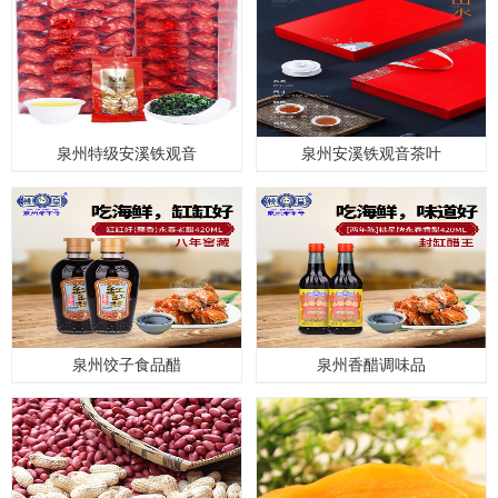
泉州特级安溪铁观音
泉州安溪铁观音茶叶
泉州饺子食品醋
泉州香醋调味品