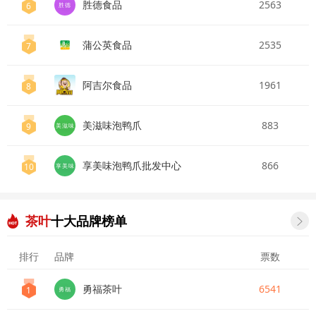
胜德食品
2563
6
胜德
蒲公英食品
2535
7
阿吉尔食品
1961
8
美滋味泡鸭爪
883
9
美滋味
享美味泡鸭爪批发中心
866
10
享美味
茶叶
十大品牌榜单

排行
品牌
票数
勇福茶叶
6541
1
勇福