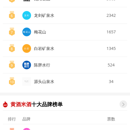
龙剑矿泉水
2342
6
龙剑
梅花山
1657
7
梅花山
白岩矿泉水
1345
8
白岩
陈胖水行
524
9
源头山泉水
34
10
黄酒米酒
十大品牌榜单

排行
品牌
票数