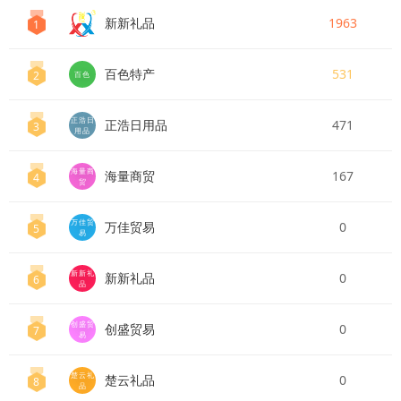
新新礼品
1963
1
百色特产
531
2
百色
正浩日
正浩日用品
471
3
用品
海量商
海量商贸
167
4
贸
万佳贸
万佳贸易
0
5
易
新新礼
新新礼品
0
6
品
创盛贸
创盛贸易
0
7
易
楚云礼
楚云礼品
0
8
品