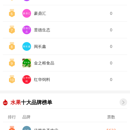
豪鼎汇
0
6
豪鼎汇
昱德生
昱德生态
0
7
态
闽长鑫
0
8
闽长鑫
金之榕食品
0
9
红华饲
红华饲料
0
10
料
水果
十大品牌榜单

排行
品牌
票数