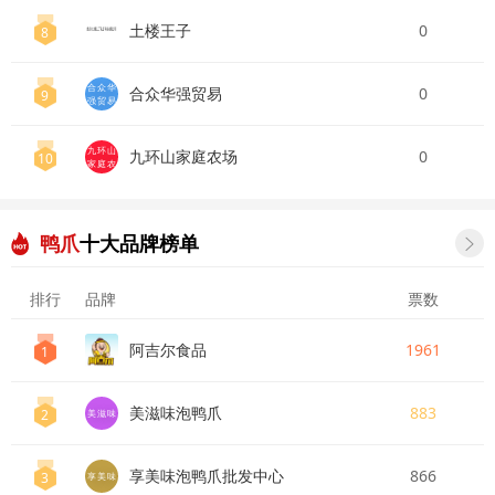
土楼王子
0
8
合众华
合众华强贸易
0
9
强贸易
九环山
九环山家庭农场
0
10
家庭农
鸭爪
十大品牌榜单

排行
品牌
票数
阿吉尔食品
1961
1
美滋味泡鸭爪
883
2
美滋味
享美味泡鸭爪批发中心
866
3
享美味