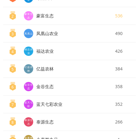
豪富生
豪富生态
536
2
态
凤凰山农业
490
3
凤凰山
福达农
福达农业
426
4
业
亿益农
亿益农林
384
5
林
金谷生
金谷生态
358
6
态
蓝天七
蓝天七彩农业
352
7
彩
泰源生
泰源生态
266
8
态
金素阁