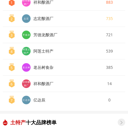
祥和酿
祥和酿酒厂
883
1
酒厂
志宏酿酒厂
735
2
志宏
芳德龙酿酒厂
721
3
芳德龙
阿莲土
阿莲土特产
539
4
特产
老丛树食杂
385
5
老丛树
祥和酿
祥和酿酒厂
14
6
酒厂
亿达辰
0
7
亿达辰
土特产
十大品牌榜单
