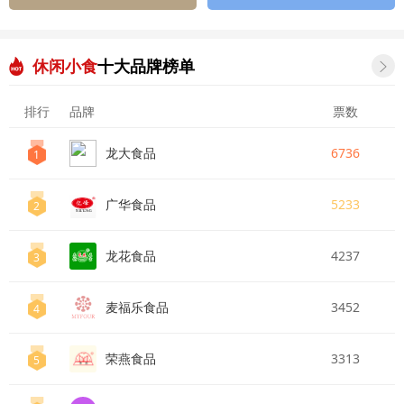
休闲小食
十大品牌榜单

排行
品牌
票数
龙大食品
6736
1
广华食品
5233
2
龙花食品
4237
3
麦福乐食品
3452
4
荣燕食品
3313
5