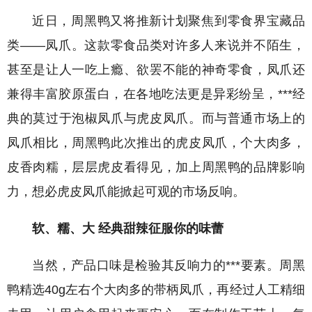
近日，周黑鸭又将推新计划聚焦到零食界宝藏品
类——凤爪。这款零食品类对许多人来说并不陌生，
甚至是让人一吃上瘾、欲罢不能的神奇零食，凤爪还
兼得丰富胶原蛋白，在各地吃法更是异彩纷呈，***经
典的莫过于泡椒凤爪与虎皮凤爪。而与普通市场上的
凤爪相比，周黑鸭此次推出的虎皮凤爪，个大肉多，
皮香肉糯，层层虎皮看得见，加上周黑鸭的品牌影响
力，想必虎皮凤爪能掀起可观的市场反响。
软、糯、大 经典甜辣征服你的味蕾
当然，产品口味是检验其反响力的***要素。周黑
鸭精选40g左右个大肉多的带柄凤爪，再经过人工精细