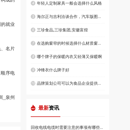
年轻人定制家具一般会选择什么风格
4
海尔正与吉利洽谈合作，汽车版图将再次扩张
5
州的就业
三珍食品,三珍集团,安徽富煌
6
在选购窗帘的时候选择什么材质窗帘比较好呢
7
色、名片
哪个牌子的保暖内衣又轻薄又保暖啊
8
冲锋衣什么牌子好
9
习顺序电
品牌策划公司可以为食品企业提供哪些设计
10
训_泉州
最新
资讯
回收电线电缆时需要注意的事项有哪些？漳州友合再生资源小编告诉你