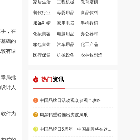
家居生活
工程机械
教育培训
餐饮行业
母婴用品
食品饮料
服饰鞋帽
家用电器
手机数码
应手，在
化妆美容
电脑用品
办公器材
零基础的
箱包首饰
汽车用品
化工产品
比较有话
医疗保健
机械设备
农林牧副渔
保障局批
热门
资讯
的设计人
中国品牌日活动观众参观全攻略
1
个软件为
周黑鸭重磅推出虎皮凤爪
2
中国品牌日5周年丨中国品牌将在这场活动集体亮相
3
素所构成的