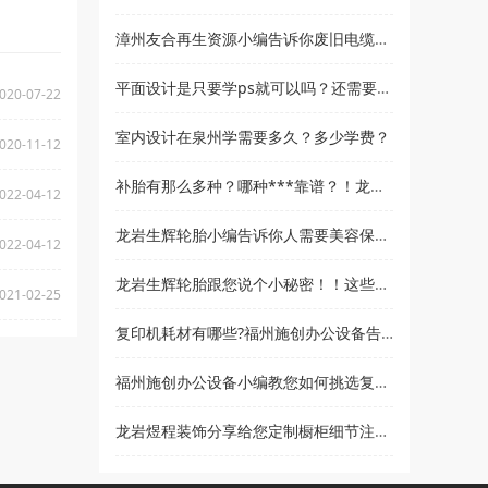
漳州友合再生资源小编告诉你废旧电缆回收要符合哪些条件！！？
平面设计是只要学ps就可以吗？还需要学什么？和高新教育小编来了解
020-07-22
室内设计在泉州学需要多久？多少学费？
020-11-12
补胎有那么多种？哪种***靠谱？！龙岩生辉轮胎贸易为您解答
022-04-12
龙岩生辉轮胎小编告诉你人需要美容保养，汽车也同样！！
022-04-12
龙岩生辉轮胎跟您说个小秘密！！这些习惯容易让您的爱车“黯然失色”
021-02-25
复印机耗材有哪些?福州施创办公设备告诉你
福州施创办公设备小编教您如何挑选复印机！
龙岩煜程装饰分享给您定制橱柜细节注意事项