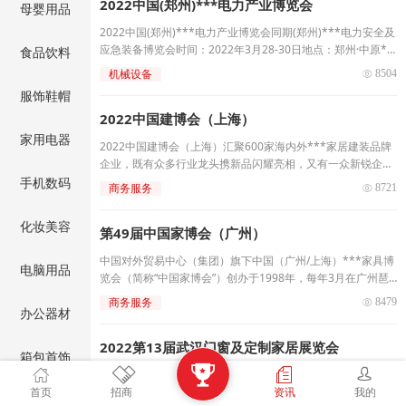
2022中国(郑州)***电力产业博览会
饮食材产业链品牌企业参展。
母婴用品
2022中国(郑州)***电力产业博览会同期(郑州)***电力安全及
应急装备博览会时间：2022年3月28-30日地点：郑州·中原**
食品饮料
*博览中心
机械设备
 8504
服饰鞋帽
2022中国建博会（上海）
家用电器
2022中国建博会（上海）汇聚600家海内外***家居建装品牌
企业，既有众多行业龙头携新品闪耀亮相，又有一众新锐企业
一展时尚风采，国内国外领军品牌同台竞技，共同打造家居建
手机数码
商务服务
 8721
装***商贸展示平台。
化妆美容
第49届中国家博会（广州）
中国对外贸易中心（集团）旗下中国（广州/上海）***家具博
电脑用品
览会（简称“中国家博会”）创办于1998年，每年3月在广州琶
洲、9月在上海虹桥举办，有效辐射珠三角和长三角两大***具
商务服务
 8479
办公器材
活力经济圈，形成春华秋实的发展格局。
2022第13届武汉门窗及定制家居展览会
箱包首饰

2022武汉门窗及定制展拥有数万条精准观众数据库以及往届核
首页
心买家名录，采用呼叫、头条、抖音、微信朋友圈、微信公众
招商
资讯
我的
汽车用品