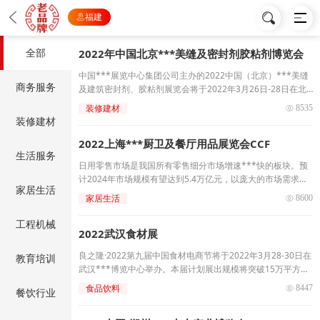
福建
全部
2022年中国北京***美缝及密封剂胶粘剂博览会
中国***展览中心集团公司主办的2022中国（北京）***美缝
商务服务
及建筑密封剂、胶粘剂展览会将于2022年3月26日-28日在北
京中国***展览中心（顺义新国展）隆重举办。
装修建材
 8535
装修建材
2022上海***厨卫及餐厅用品展览会CCF
生活服务
日用零售市场是我国所有零售细分市场增速***快的板块。预
计2024年市场规模有望达到5.4万亿元，以庞大的市场需求为
家居生活
导向，2022上海***日用百货商品（春季）博览会暨上海***
家居生活
 8600
厨卫及餐厅用品展览会规模新升级，整体展出10万平方米。届
时将集中展示时尚厨房、时尚餐厅、家庭生活用品等全系列产
工程机械
2022武汉食材展
品，汇聚全渠道买家，旨在为行业人士提供商贸洽谈、资讯交
流、渠道拓展等一站式服务。
良之隆·2022第九届中国食材电商节将于2022年3月28-30日在
教育培训
武汉***博览中心举办。本届计划展出规模将突破15万平方
米，重点邀约来自全国及世界主要食材产区包括水产、肉禽、
食品饮料
 8447
餐饮行业
果蔬、调理、面点在内，涵盖食材原料、酒店用品、食材机械
设备、供应链服务、餐饮连锁加盟等多版块超过2000家一线餐