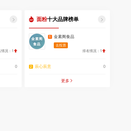
面粉
十大品牌榜单


金素阁食品
1
金素阁
食品
去投票
名情况：1
排名情况：1
0
辰心辰意
0
2
更多
