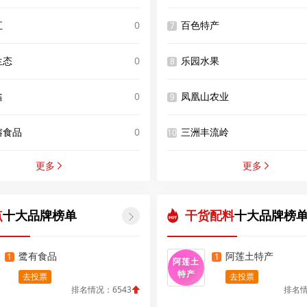
汇
0
百色特产
7
生态
0
乐园水果
8
鑫
0
凤凰山农业
9
榕食品
0
三洲丰流岭
10
更多
更多


点
十大品牌榜单
干货配料
十大品牌榜

鹭有食品
阿莲土特产
1
1
阿莲土
特产
去投票
去投票
排名情况：6543
排名情