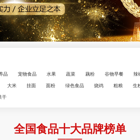
养品
宠物食品
水果
蔬菜
藕粉
谷物早餐
辣
大米
挂面
面粉
绿色食品
烧鸡
粗粮
生
果干
全国食品十大品牌榜单