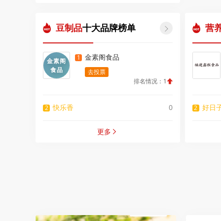
豆制品
十大品牌榜单
营

金素阁食品
1
金素阁
食品
去投票
排名情况：1
快乐香
0
好日
2
2
更多
