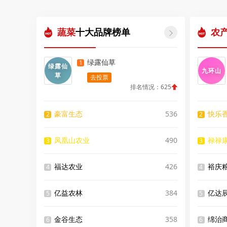
蔬菜
十大品牌榜单
农

绿露仙草
1
绿露仙
九环山
草
去投票
排名情况：625
豪富生态
536
快乐
2
2
凤凰山农业
490
禄禄
3
3
福达农业
426
裕庆
4
4
亿益农林
384
亿达
5
5
金谷生态
358
绵治
6
6