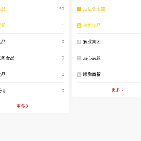
食品
150
朋达食用菌
2
贸易
1
永恒食品
3
食品
0
辉业集团
4
王阁食品
0
辰心辰意
5
食品
0
顺腾商贸
6
更多
爱情
0

更多
