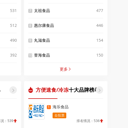
531
太祖食品
477
7
512
惠尔康食品
446
8
490
丸滋食品
154
9
392
誉海食品
150
10
更多

单
方便速食/冷冻
十大品牌榜单


海乐食品
1
去投票
况：539
排名情况：536