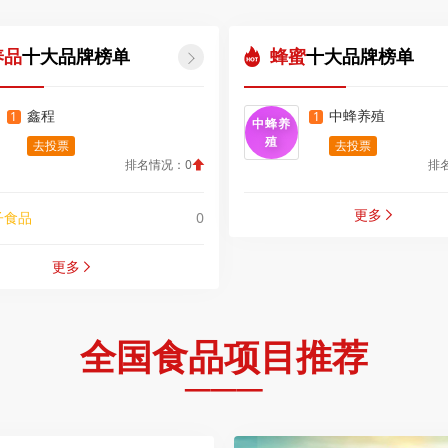
养品
十大品牌榜单
蜂蜜
十大品牌榜单

鑫程
中蜂养殖
1
1
中蜂养
殖
去投票
去投票
排名情况：0
排
更多
子食品
0

更多

全国食品项目推荐