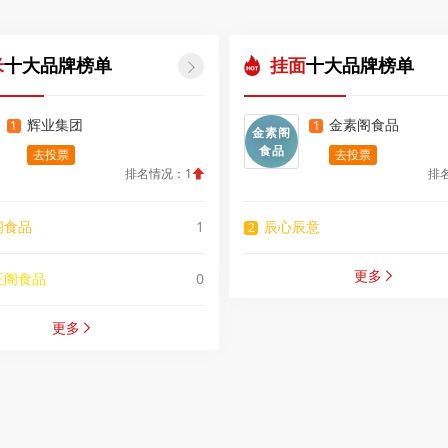
米
十大品牌榜单
挂面
十大品牌榜单

辉业集团
金素阁食品
1
1
金素阁
食品
去投票
去投票
排名情况：1
排
阁食品
1
辰心辰意
2
更多
王阁食品
0

更多
