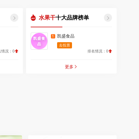
水果干
十大品牌榜单


凯盛食品
1
凯盛食
品
去投票
名情况：0
排名情况：0
更多
