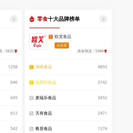
零食
十大品牌榜单


欧芙食品
1
去投票
：5622
排名情况：5366
1258
绿研食品
4893
2
646
纽恩特食品
3742
3
645
麦福乐食品
3452
4
612
天有食品
2471
5
542
肴居食品
1274
6