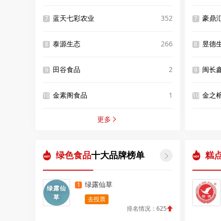
蓝天七彩农业
352
豪鼎
7
7
泰源生态
266
昱德
8
8
田谷食品
2
闽长
9
9
金素阁食品
1
金之
10
10
更多

绿色食品
十大品牌榜单
糕

绿露仙草
1
绿露仙
草
去投票
排名情况：625