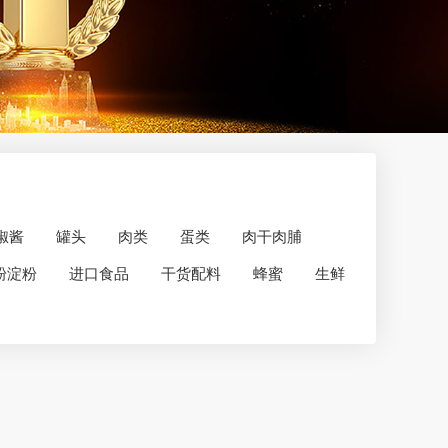
椒酱
罐头
肉类
蛋类
肉干肉脯
粉淀粉
进口食品
干货配料
蜂蜜
生鲜