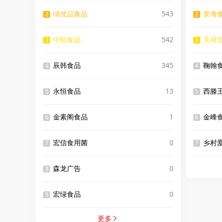
绿优品食品
543
誉海
2
2
中恒食品
542
天禧
3
3
辰韩食品
345
鞠翰
4
4
永恒食品
13
西滕
5
5
金素阁食品
1
金峰
6
6
宏信食用菌
0
乡村
7
7
森龙广告
0
8
宏绿食品
0
9
更多
