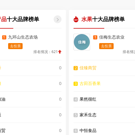
产品
十大品牌榜单
水果
十大品牌榜单

九环山生态农场
佳梅生态农业
1
1
佳梅
去投票
去投票
排名情况：621
排名情况
香
0
佳臻商贸
2
康
0
古田百香果
3
粮油
0
果然很红
4
辰
0
家禾生态
5
商贸
0
中恒食品
6