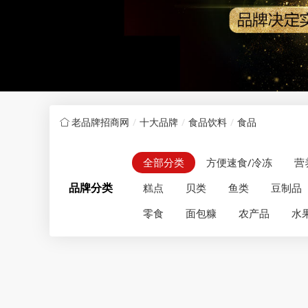
老品牌招商网
十大品牌
食品饮料
食品
全部分类
方便速食/冷冻
营
品牌分类
糕点
贝类
鱼类
豆制品
零食
面包糠
农产品
水