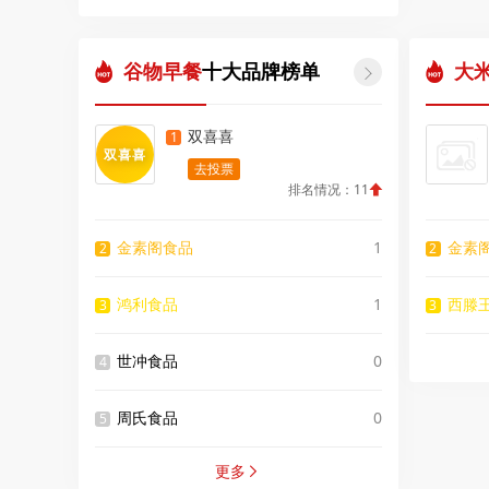
谷物早餐
十大品牌榜单
大

双喜喜
1
双喜喜
去投票
排名情况：11
金素阁食品
1
金素
2
2
鸿利食品
1
西滕
3
3
世冲食品
0
4
周氏食品
0
5
更多
