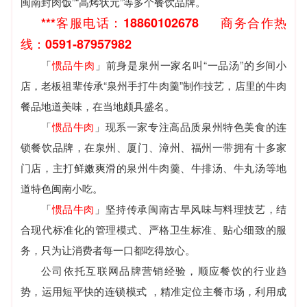
闽南封肉饭”“高烤状元”等多个餐饮品牌。
***客服电话：18860102678
商务合作热
线：0591-87957982
「
惯品牛肉
」前身是泉州一家名叫“一品汤”的乡间小
店，老板祖辈传承“泉州手打牛肉羹”制作技艺，店里的牛肉
餐品地道美味，在当地颇具盛名。
「
惯品牛肉
」现系一家专注高品质泉州特色美食的连
锁餐饮品牌，在泉州、厦门、漳州、福州一带拥有十多家
门店，主打鲜嫩爽滑的泉州牛肉羹、牛排汤、牛丸汤等地
道特色闽南小吃。
「
惯品牛肉
」坚持传承闽南古早风味与料理技艺，结
合现代标准化的管理模式、严格卫生标准、贴心细致的服
务，只为让消费者每一口都吃得放心。
公司依托互联网品牌营销经验，顺应餐饮的行业趋
势，运用短平快的连锁模式 ，精准定位主餐市场，利用成