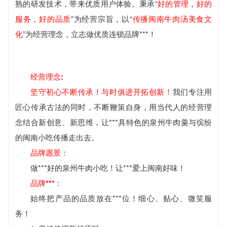
熟的研发技术，带来优质用户体验。秉承“
好的管理，好的
服务，好的品质
”为经营宗旨，以“
传播闽南牛肉汤美食文
化
”为经营理念，立志做优质连锁品牌***！
经营理念:
坚守初心不断传承！与时俱进开拓创新
！
我们专注用
匠心传承古法的同时，不断鞭策自身，用当代人的经营理
念结合新创意、新思维，让***具特色的泉州牛肉羹与缤纷
的闽南小吃传播走出去。
品牌愿景：
做***好的泉州牛肉小吃！让***爱上闽南好味！
品牌***：
始终把产品的品质放在***位！细心、贴心、微笑服
务！