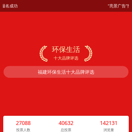
”报名成功
“亮景广告”报
环保生活


十大品牌评选
福建环保生活十大品牌评选
27088
40632
142131
投票人数
总投票
浏览量