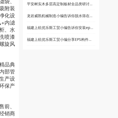
滤袋、
平安树实木多层高定制板材全品类研讨会暨2021***经销商大会即将盛大召开
吸附装
净化设
龙岩威凯机械制造小编告诉你脱水筛在使用时要注意哪些事项
+内滤
福建上杭优乐斯工贸小编告诉你安装eps线条的注意事项
柜、水
洗喷漆
福建上杭优乐斯工贸小编分享EPS构件的应用领域
螺旋风
精品典
内部管
生产设
环保产
售前、
经销商