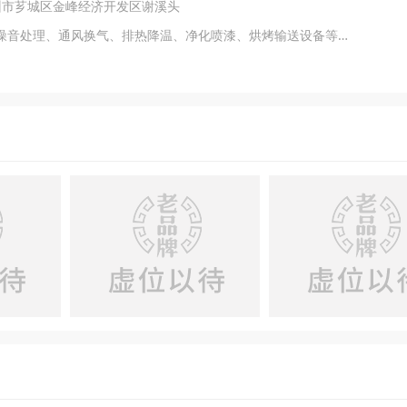
州市芗城区金峰经济开发区谢溪头
主营产品：废气处理、粉尘回收、噪音处理、通风换气、排热降温、净化喷漆、烘烤输送设备等各项环保工程的设计、研发、生产、销售、安装、维护