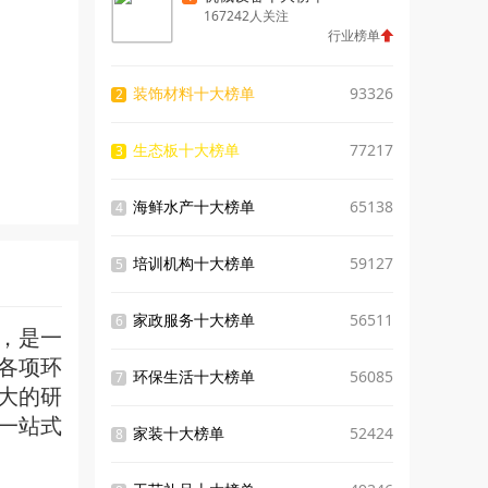
167242人关注
行业榜单
装饰材料十大榜单
93326
2
生态板十大榜单
77217
3
海鲜水产十大榜单
65138
4
培训机构十大榜单
59127
5
家政服务十大榜单
56511
6
，是一
各项环
环保生活十大榜单
56085
7
大的研
一站式
家装十大榜单
52424
8