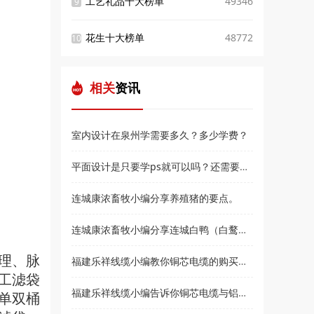
工艺礼品十大榜单
49346
9
花生十大榜单
48772
10
相关
资讯
室内设计在泉州学需要多久？多少学费？
平面设计是只要学ps就可以吗？还需要学什么？和高新教育小编来了解
连城康浓畜牧小编分享养殖猪的要点。
连城康浓畜牧小编分享连城白鸭（白鹜鸭）简介
理、脉
福建乐祥线缆小编教你铜芯电缆的购买技巧？
工滤袋
福建乐祥线缆小编告诉你铜芯电缆与铝芯电缆各有什么优点
单双桶