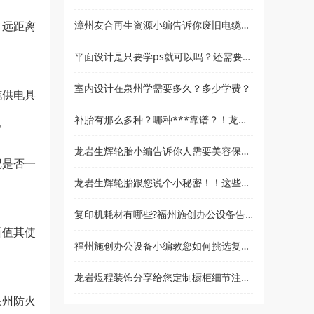
漳州友合再生资源小编告诉你废旧电缆回收要符合哪些条件！！？
、远距离
平面设计是只要学ps就可以吗？还需要学什么？和高新教育小编来了解
室内设计在泉州学需要多久？多少学费？
缆供电具
补胎有那么多种？哪种***靠谱？！龙岩生辉轮胎贸易为您解答
。
龙岩生辉轮胎小编告诉你人需要美容保养，汽车也同样！！
记是否一
龙岩生辉轮胎跟您说个小秘密！！这些习惯容易让您的爱车“黯然失色”
复印机耗材有哪些?福州施创办公设备告诉你
所值其使
福州施创办公设备小编教您如何挑选复印机！
龙岩煜程装饰分享给您定制橱柜细节注意事项
泉州防火