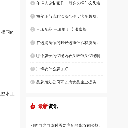
年轻人定制家具一般会选择什么风格
4
海尔正与吉利洽谈合作，汽车版图将再次扩张
5
三珍食品,三珍集团,安徽富煌
6
，相同的
在选购窗帘的时候选择什么材质窗帘比较好呢
7
哪个牌子的保暖内衣又轻薄又保暖啊
8
冲锋衣什么牌子好
9
品牌策划公司可以为食品企业提供哪些设计
10
低资本工
最新
资讯
回收电线电缆时需要注意的事项有哪些？漳州友合再生资源小编告诉你