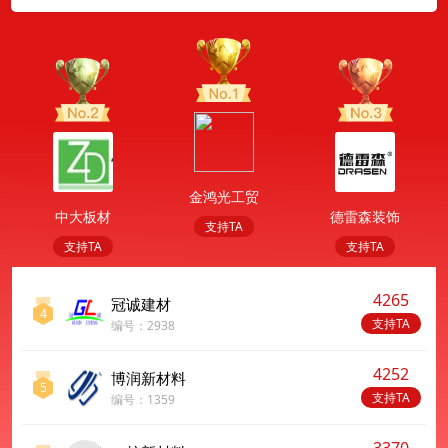
金鸿光工贸
中大板材
德雷森装饰
支持TA
支持TA
支持TA
4265
冠诚建材
4
支持TA
编号：2938
4252
博润新材料
5
支持TA
编号：1359