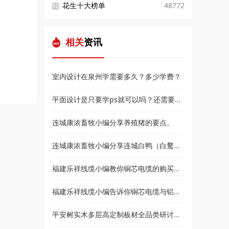
花生十大榜单
48772
10
相关
资讯
室内设计在泉州学需要多久？多少学费？
平面设计是只要学ps就可以吗？还需要学什么？和高新教育小编来了解
连城康浓畜牧小编分享养殖猪的要点。
连城康浓畜牧小编分享连城白鸭（白鹜鸭）简介
福建乐祥线缆小编教你铜芯电缆的购买技巧？
福建乐祥线缆小编告诉你铜芯电缆与铝芯电缆各有什么优点
平安树实木多层高定制板材全品类研讨会暨2021***经销商大会即将盛大召开