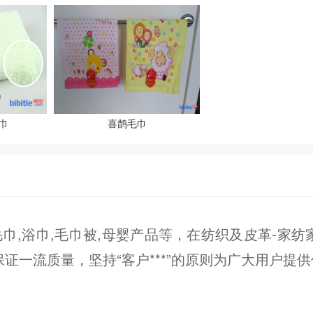
巾
喜鹊毛巾
,浴巾,毛巾被,母婴产品等，在纺织及皮革-家纺
证一流质量，坚持“客户***”的原则为广大用户提