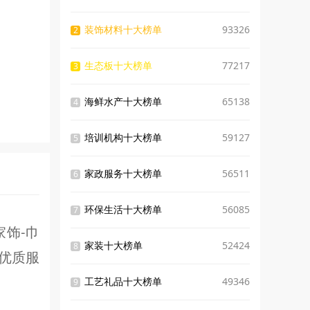
装饰材料十大榜单
93326
2
生态板十大榜单
77217
3
海鲜水产十大榜单
65138
4
培训机构十大榜单
59127
5
家政服务十大榜单
56511
6
环保生活十大榜单
56085
7
家饰-巾
家装十大榜单
52424
8
供优质服
工艺礼品十大榜单
49346
9