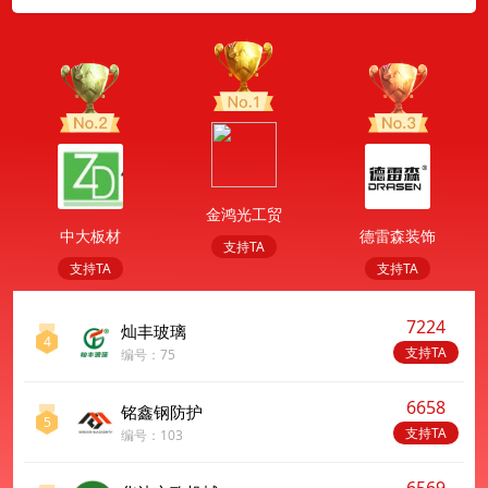
金鸿光工贸
中大板材
德雷森装饰
支持TA
支持TA
支持TA
7224
灿丰玻璃
4
支持TA
编号：75
6658
铭鑫钢防护
5
支持TA
编号：103