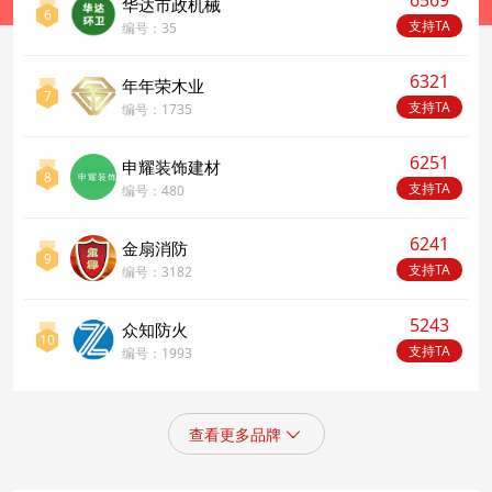
6569
华达市政机械
6
支持TA
编号：35
6321
年年荣木业
7
支持TA
编号：1735
6251
申耀装饰建材
8
申耀装饰建材
支持TA
编号：480
6241
金扇消防
9
支持TA
编号：3182
5243
众知防火
10
支持TA
编号：1993
查看更多品牌