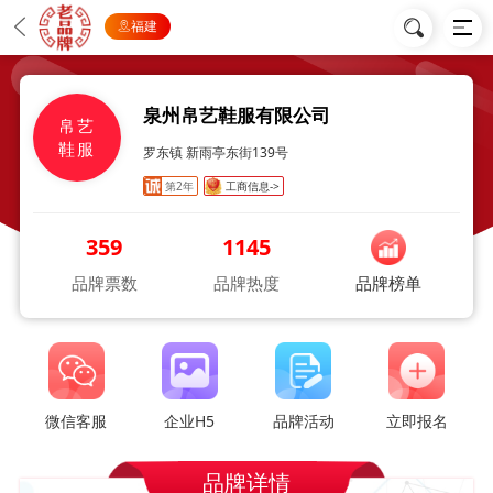
福建
泉州帛艺鞋服有限公司
帛艺
鞋服
罗东镇 新雨亭东街139号
第2年
工商信息->
359
1145
品牌票数
品牌热度
品牌榜单
微信客服
企业H5
品牌活动
立即报名
品牌详情