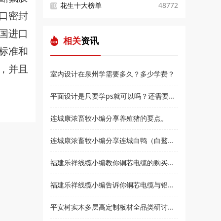
花生十大榜单
48772
10
进口密封
德国进口
相关
资讯
的标准和
，并且
室内设计在泉州学需要多久？多少学费？
平面设计是只要学ps就可以吗？还需要学什么？和高新教育小编来了解
连城康浓畜牧小编分享养殖猪的要点。
连城康浓畜牧小编分享连城白鸭（白鹜鸭）简介
福建乐祥线缆小编教你铜芯电缆的购买技巧？
福建乐祥线缆小编告诉你铜芯电缆与铝芯电缆各有什么优点
平安树实木多层高定制板材全品类研讨会暨2021***经销商大会即将盛大召开