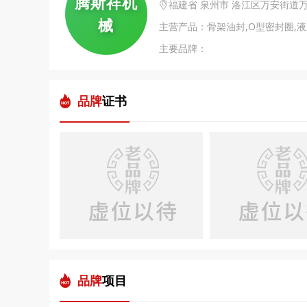
腾斯祥机
福建省 泉州市 洛江区万安街道
械
主营产品：骨架油封,O型密封圈,液
主要品牌：
品牌
证书
品牌
项目