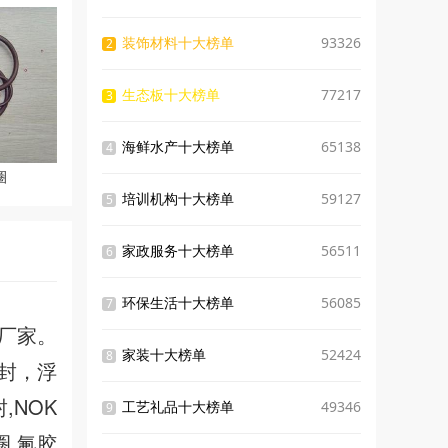
装饰材料十大榜单
93326
2
生态板十大榜单
77217
3
海鲜水产十大榜单
65138
4
圈
培训机构十大榜单
59127
5
家政服务十大榜单
56511
6
环保生活十大榜单
56085
7
厂家。
家装十大榜单
52424
8
封，浮
,NOK
工艺礼品十大榜单
49346
9
圈,氟胶