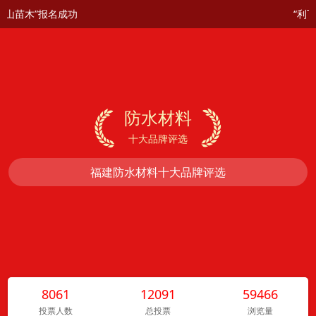
山苗木”报名成功
“利飞
防水材料


十大品牌评选
福建防水材料十大品牌评选
8061
12091
59466
投票人数
总投票
浏览量