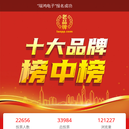
“瑞鸿电子”报名成功
22656
33984
121227
投票人数
总投票
浏览量